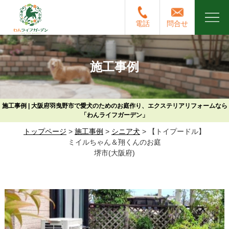
電話
問合せ
施工事例
施工事例 | 大阪府羽曳野市で愛犬のためのお庭作り、エクステリアリフォームなら
「わんライフガーデン」
トップページ
>
施工事例
>
シニア犬
>
【トイプードル】
ミイルちゃん＆翔くんのお庭
堺市(大阪府)