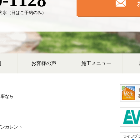
0-1128
日】火水（日はご予約のみ）
例
お客様の声
施工メニュー
工事なら
デンカレント