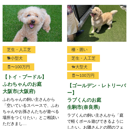
芝生・人工芝
柵・囲い
🐕小型犬
芝生・人工芝
🧾〜100万円
🦮大型犬
🧾〜100万円
【トイ・プードル】
ふわちゃんのお庭
【ゴールデン・レトリーバ
大阪市(大阪府)
ー】
ふわちゃんの飼い主さんから
ラブくんのお庭
「空いているスペースで、ふわ
生駒市(奈良県)
ちゃんやお孫さんたちが遊べる
ラブくんの飼い主さんから「
庭
場所をつくりたい」とご相談い
で軽くボール遊びできるように
ただきまし…
したい。お隣さんとの間のフェ