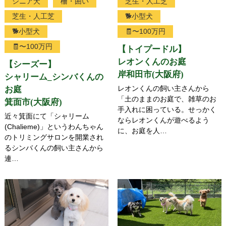
シニア犬
柵・囲い
芝生・人工芝
芝生・人工芝
🐕小型犬
🐕小型犬
🧾〜100万円
🧾〜100万円
【トイプードル】
レオンくんのお庭
【シーズー】
岸和田市(大阪府)
シャリーム_シンバくんの
レオンくんの飼い主さんから
お庭
「土のままのお庭で、雑草のお
箕面市(大阪府)
手入れに困っている。せっかく
近々箕面にて「シャリーム
ならレオンくんが遊べるよう
(Chalieme)」というわんちゃん
に、お庭を人…
のトリミングサロンを開業され
るシンバくんの飼い主さんから
連…