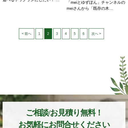
「meiとゆずぽん」チャンネルの
meiさんから「既存の木…
< 前へ
1
2
3
4
5
6
次へ >
ご相談/お見積り無料！
お気軽にお問合せください