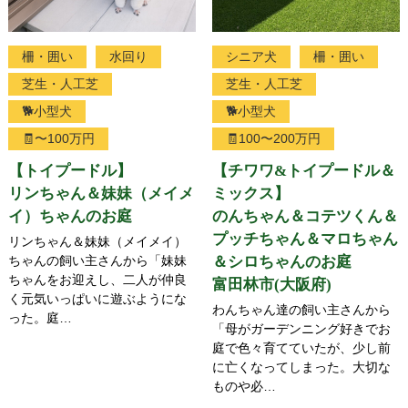
柵・囲い
水回り
シニア犬
柵・囲い
芝生・人工芝
芝生・人工芝
🐕小型犬
🐕小型犬
🧾〜100万円
🧾100〜200万円
【トイプードル】
【チワワ&トイプードル＆
リンちゃん＆妹妹（メイメ
ミックス】
イ）ちゃんのお庭
のんちゃん＆コテツくん＆
プッチちゃん＆マロちゃん
リンちゃん＆妹妹（メイメイ）
ちゃんの飼い主さんから「妹妹
＆シロちゃんのお庭
ちゃんをお迎えし、二人が仲良
富田林市(大阪府)
く元気いっぱいに遊ぶようにな
わんちゃん達の飼い主さんから
った。庭…
「母がガーデンニング好きでお
庭で色々育てていたが、少し前
に亡くなってしまった。大切な
ものや必…