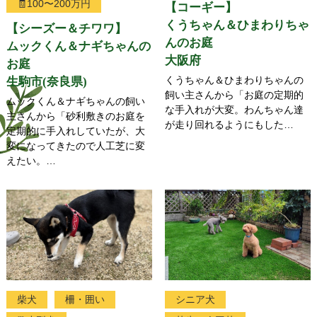
🧾100〜200万円
【コーギー】
くうちゃん＆ひまわりちゃ
【シーズー＆チワワ】
んのお庭
ムックくん＆ナギちゃんの
大阪府
お庭
くうちゃん＆ひまわりちゃんの
生駒市(奈良県)
飼い主さんから「お庭の定期的
ムックくん＆ナギちゃんの飼い
な
手入れが大変。わんちゃん達
主さんから「砂利敷きのお庭を
が走り回れるようにもした…
定期的に手入れしていたが、大
変になってきたので人工芝に変
えたい。…
柴犬
柵・囲い
シニア犬