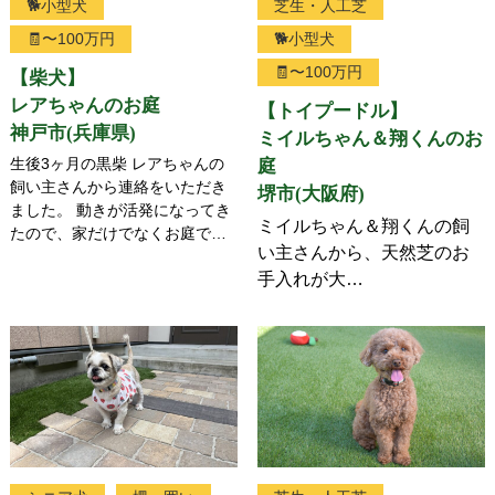
🐕小型犬
芝生・人工芝
🧾〜100万円
🐕小型犬
🧾〜100万円
【柴犬】
レアちゃんのお庭
【トイプードル】
神戸市(兵庫県)
ミイルちゃん＆翔くんのお
生後3ヶ月の黒柴 レアちゃんの
庭
飼い主さんから連絡をいただき
堺市(大阪府)
ました。 動きが活発になってき
ミイルちゃん＆翔くんの飼
たので、家だけでなくお庭で…
い主さんから、天然芝のお
手入れが大…