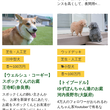
ンスを高くして、夜間用<…
芝生・人工芝
ウッドデッキ
🐕‍🦺中型犬
芝生・人工芝
🧾〜100万円
🐕小型犬
🧾〜100万円
【ウェルシュ・コーギー】
スポックくんのお庭
【トイプードル】
王寺町(奈良県)
ゆずぽんちゃん達のお庭
スポックくんの飼い主さんか
河内長野市(大阪府)
ら、 お家を新築するにあたり、
4万人のフォロワーがおられるわ
お庭をスポックくんとお友達が
んちゃん系Youtuberで有名な
遊べるドッグランにしたい！ …