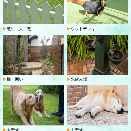
芝生・人工芝
ウッドデッキ
柵・囲い
水飲み場
大型犬
中型犬