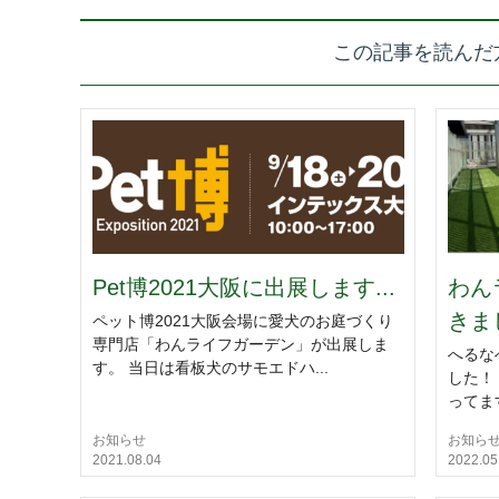
この記事を読んだ
Pet博2021大阪に出展します...
わん
きまし
ペット博2021大阪会場に愛犬のお庭づくり
専門店「わんライフガーデン」が出展しま
へるな
す。 当日は看板犬のサモエドハ...
した！
ってます
お知らせ
お知ら
2021.08.04
2022.05