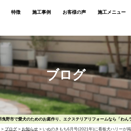
特徴
施工事例
お客様の声
施工メニュー
ブログ
阪府羽曳野市で愛犬のためのお庭作り、エクステリアリフォームなら「わん
>
ブログ
>
お知らせ
>
いぬのきもち6月号(2021年)に看板犬ハリーが