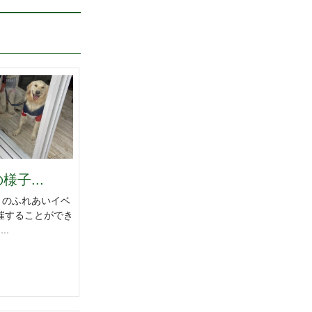
子...
とのふれあいイベ
催することができ
..