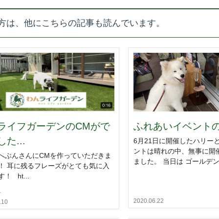
方は、他にこちらの記事も読んでいます。
ライフガーデンのCMがで
ふれあいイベントの様
た...
6月21日に開催したハリー
ントは晴れの中、無事に開
へぶんさんにCMを作っていただきま
ました。 当日は ゴールデン.
！ 耳に残るフレーズがとても気に入
！ ht...
せ
2020.06.22
.10