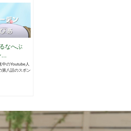
へるなへぶ
..
のYoutube人
の第八話のスポン