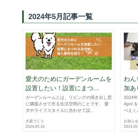
2024年5月記事一覧
愛犬のためにガーデンルームを
わんち
設置したい！設置にまつ...
加あり
ガーデンルームとは、リビングの掃き出し窓
2024
に隣接させて作る生活空間のことです。 愛
Apri
犬やライフスタイルに合わせて設...
べえくん
犬庭づくり
お知ら
2024.05.16
2024.05