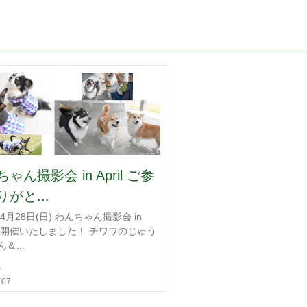
ゃん撮影会 in April ご参
がと...
年4月28日(日) わんちゃん撮影会 in
l を開催いたしました！ チワワのじゅう
＆...
せ
.07