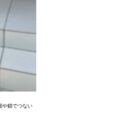
紐や鎖でつない