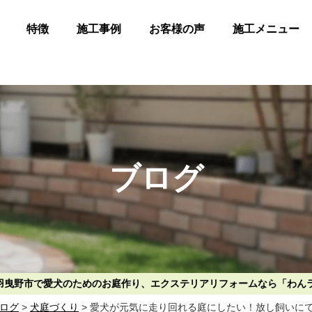
特徴
施工事例
お客様の声
施工メニュー
ブログ
阪府羽曳野市で愛犬のためのお庭作り、エクステリアリフォームなら「わん
ログ
>
犬庭づくり
>
愛犬が元気に走り回れる庭にしたい！放し飼いに