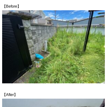
【Before】
【After】