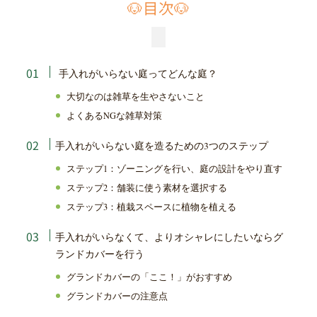
🐶目次🐶
手入れがいらない庭ってどんな庭？
大切なのは雑草を生やさないこと
よくある
な雑草対策
NG
手入れがいらない庭を造るための
つのステップ
3
ステップ
：ゾーニングを行い、庭の設計をやり直す
1
ステップ
：舗装に使う素材を選択する
2
ステップ
：植栽スペースに植物を植える
3
手入れがいらなくて、よりオシャレにしたいならグ
ランドカバーを行う
グランドカバーの「ここ！」がおすすめ
グランドカバーの注意点